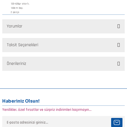
120-420gr atarlı.
1.93cm boy.
2 parça
Yorumlar
Taksit Seçenekleri
Bu ürüne ilk yorumu siz yapın!
Önerileriniz
Yorum Yaz
Bu ürünün fiyat bilgisi, resim, ürün açıklamalarında ve diğer
konularda yetersiz gördüğünüz noktaları öneri formunu kullanarak
tarafımıza iletebilirsiniz.
Görüş ve önerileriniz için teşekkür ederiz.
Haberiniz Olsun!
Yenilikler, özel fırsatlar ve sürpriz indirimleri kaçırmayın...
Ürün resmi kalitesiz, bozuk veya görüntülenemiyor.
Ürün açıklamasında eksik bilgiler bulunuyor.