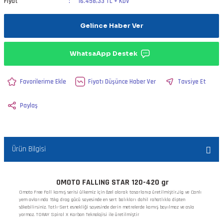
Fiyat
16.458,33 TL + KDV
Gelince Haber Ver
WhatsaApp Destek
Fiyatı Düşünce Haber Ver
Tavsiye Et
Paylaş
Ürün Bilgisi
OMOTO FALLING STAR 120-420 gr
Omoto Free Fall kamış serisi ülkemiz için özel olarak tasarlanıp üretilmiştir.Jig ve Canlı
yem avlarında 15kg drag gücü sayesinde en sert balıkları dahil rahatlıkla dipten
sökebilirsiniz. Tatlı-Sert esnekliği sayesinde derin metrelerde kamış bayılmaz ve asla
yormaz. TORAY Spiral X Karbon Teknolojisi ile üretilmiştir