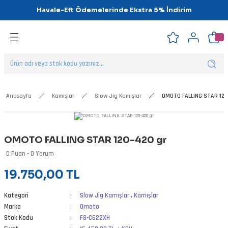
Havale-Eft Ödemelerinde Ekstra 5% İndirim
Geri Dön
Geri Dön
Geri Dön
Geri Dön
Geri Dön
Geri Dön
ipsler
klar
alar
Anasayfa
Kamışlar
Slow Jig Kamışlar
OMOTO FALLING STAR 120
nalar
OMOTO FALLING STAR 120-420 gr
'ler
0 Puan - 0 Yorum
19.750,00 TL
Kategori
Slow Jig Kamışlar
,
Kamışlar
Marka
Omoto
Stok Kodu
FS-C622XH