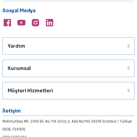
Ürün bilgilerinde hatalar bulunuyor.
Sosyal Medya
Ürün fiyatı diğer sitelerden daha pahalı.
Bu ürüne benzer farklı alternatifler olmalı.
Yardım
Gönder
Kurumsal
Müşteri Hizmetleri
İletişim
Mahmutbey Mh. 2419 Sk. No: 114 (İstoç 3. Ada No:114) 34218 İstanbul / Türkiye
0536 7341515