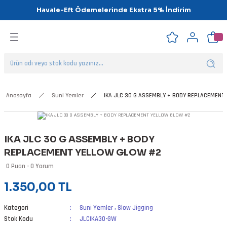
Havale-Eft Ödemelerinde Ekstra 5% İndirim
Geri Dön
Geri Dön
Geri Dön
Geri Dön
Geri Dön
Geri Dön
ipsler
klar
alar
Anasayfa
Suni Yemler
IKA JLC 30 G ASSEMBLY + BODY REPLACEMENT
nalar
IKA JLC 30 G ASSEMBLY + BODY
'ler
REPLACEMENT YELLOW GLOW #2
0 Puan - 0 Yorum
1.350,00 TL
Kategori
Suni Yemler
,
Slow Jigging
Stok Kodu
JLCIKA30-GW