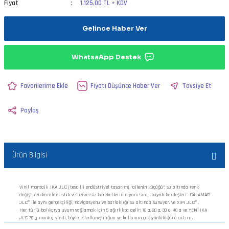
Fiyat
1.125,00 TL + KDV
Gelince Haber Ver
WhatsaApp Destek
Fiyatı Düşünce Haber Ver
Tavsiye Et
Paylaş
Ürün Bilgisi
Vinil montajlı IKA JLC (tescilli endüstriyel tasarım), "ailenin küçüğü", su altında renk
değiştiren karakteristik ve benzersiz hareketlerinin yanı sıra, "büyük kardeşleri" CALAMAR
JLC® ile aynı gerçekçiliği, navigasyonu ve parlaklığı su altında sunuyor. ve XIPI JLC® .
Her türlü balıkçıya uyum sağlamak için 5 ağırlıkta gelir: 10 g, 20 g, 30 g, 40 g ve YENİ IKA
JLC 70 g montaj vinili, böylece kullanışlılığını ve kullanım çok yönlülüğünü artırır.