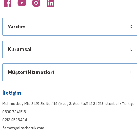
Yardım
Gönder
Kurumsal
Müşteri Hizmetleri
İletişim
Mahmutbey Mh. 2419 Sk. No: 114 (İstoç 3. Ada No:114) 34218 İstanbul / Türkiye
0536 7341515
0212 6595434
ferhat@oltacicocuk.com