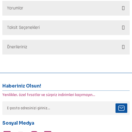
Yorumlar
Taksit Seçenekleri
Bu ürüne ilk yorumu siz yapın!
Önerileriniz
Yorum Yaz
Bu ürünün fiyat bilgisi, resim, ürün açıklamalarında ve diğer
konularda yetersiz gördüğünüz noktaları öneri formunu kullanarak
tarafımıza iletebilirsiniz.
Görüş ve önerileriniz için teşekkür ederiz.
Haberiniz Olsun!
Yenilikler, özel fırsatlar ve sürpriz indirimleri kaçırmayın...
Ürün resmi kalitesiz, bozuk veya görüntülenemiyor.
Ürün açıklamasında eksik bilgiler bulunuyor.
Ürün bilgilerinde hatalar bulunuyor.
Sosyal Medya
Ürün fiyatı diğer sitelerden daha pahalı.
Bu ürüne benzer farklı alternatifler olmalı.