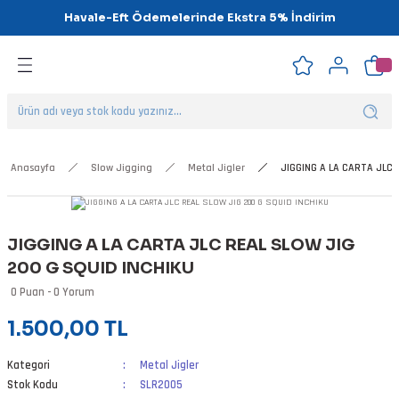
Havale-Eft Ödemelerinde Ekstra 5% İndirim
Geri Dön
Geri Dön
Geri Dön
Geri Dön
Geri Dön
Geri Dön
ipsler
klar
alar
Anasayfa
Slow Jigging
Metal Jigler
JIGGING A LA CARTA JLC 
nalar
JIGGING A LA CARTA JLC REAL SLOW JIG
'ler
200 G SQUID INCHIKU
0 Puan - 0 Yorum
1.500,00 TL
Kategori
Metal Jigler
Stok Kodu
SLR2005