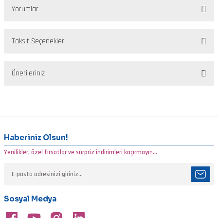
Yorumlar
Taksit Seçenekleri
Bu ürüne ilk yorumu siz yapın!
Önerileriniz
Yorum Yaz
Bu ürünün fiyat bilgisi, resim, ürün açıklamalarında ve diğer
konularda yetersiz gördüğünüz noktaları öneri formunu kullanarak
tarafımıza iletebilirsiniz.
Görüş ve önerileriniz için teşekkür ederiz.
Haberiniz Olsun!
Yenilikler, özel fırsatlar ve sürpriz indirimleri kaçırmayın...
Ürün resmi kalitesiz, bozuk veya görüntülenemiyor.
Ürün açıklamasında eksik bilgiler bulunuyor.
Ürün bilgilerinde hatalar bulunuyor.
Sosyal Medya
Ürün fiyatı diğer sitelerden daha pahalı.
Bu ürüne benzer farklı alternatifler olmalı.