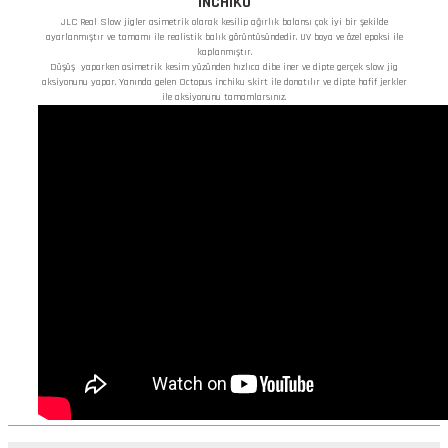
INCHIKU
JLC Real Slow jigler asimetrik olarak kesilip ağırlık balansı çok iyi bir şekilde
ayarlanmıştır ve tamamı ile realistik balık görüntüsündedir. UV boya ve özel epoksi ile
kaplanmıştır.
Düşüş yaparken asimetrik kesim yüzünden hızlıca dibe iner ve dipte gerçek slow jig
aksiyonunu yapar. Yanında gelen Octopus inchiku skirt ile donatılır ve dipte hafif jerkler
ile aksiyonunu tamamlarsınız.