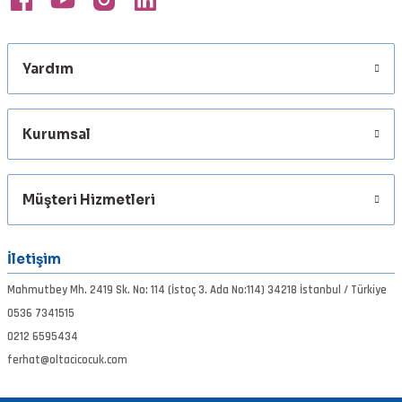
Yardım
Gönder
Kurumsal
Müşteri Hizmetleri
İletişim
Mahmutbey Mh. 2419 Sk. No: 114 (İstoç 3. Ada No:114) 34218 İstanbul / Türkiye
0536 7341515
0212 6595434
ferhat@oltacicocuk.com