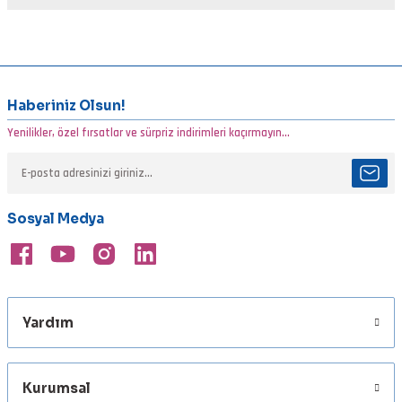
Yorum Yaz
Bu ürünün fiyat bilgisi, resim, ürün açıklamalarında ve diğer
konularda yetersiz gördüğünüz noktaları öneri formunu kullanarak
tarafımıza iletebilirsiniz.
Görüş ve önerileriniz için teşekkür ederiz.
Haberiniz Olsun!
Yenilikler, özel fırsatlar ve sürpriz indirimleri kaçırmayın...
Ürün resmi kalitesiz, bozuk veya görüntülenemiyor.
Ürün açıklamasında eksik bilgiler bulunuyor.
Ürün bilgilerinde hatalar bulunuyor.
Sosyal Medya
Ürün fiyatı diğer sitelerden daha pahalı.
Bu ürüne benzer farklı alternatifler olmalı.
Yardım
Gönder
Kurumsal