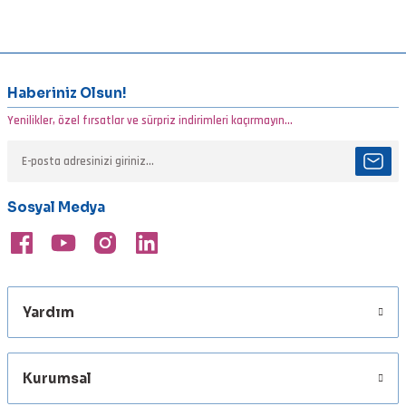
Bu ürünün fiyat bilgisi, resim, ürün açıklamalarında ve diğer
konularda yetersiz gördüğünüz noktaları öneri formunu kullanarak
tarafımıza iletebilirsiniz.
Görüş ve önerileriniz için teşekkür ederiz.
Haberiniz Olsun!
Yenilikler, özel fırsatlar ve sürpriz indirimleri kaçırmayın...
Ürün resmi kalitesiz, bozuk veya görüntülenemiyor.
Ürün açıklamasında eksik bilgiler bulunuyor.
Ürün bilgilerinde hatalar bulunuyor.
Sosyal Medya
Ürün fiyatı diğer sitelerden daha pahalı.
Bu ürüne benzer farklı alternatifler olmalı.
Yardım
Gönder
Kurumsal