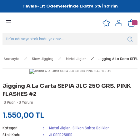
Havale-Eft Ödemelerinde Ekstra 5% İndirim
Geri Dön
Geri Dön
Geri Dön
Geri Dön
Geri Dön
Geri Dön
ipsler
klar
alar
Anasayfa
Slow Jigging
Metal Jigler
Jigging A La Carta SEPIA
nalar
Jigging A La Carta SEPIA JLC 250 GRS. PINK
'ler
FLASHES #2
0 Puan - 0 Yorum
1.550,00 TL
Kategori
Metal Jigler
,
Silikon Sahte Balıklar
Stok Kodu
JLCSEP250DR