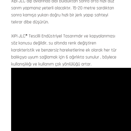
Xipi JLC dip avlarında dibi bulduktan sonra orta hızlı düz
sarım yapmanız yeterli olacaktır. 15-20 metre sardıktan
sonra kamışa yukarı doğru hızlı bir jerk yapıp sahteyi
tekrar dibe düşürün.
XIPI JLC®️ Tescilli Endüstriyel Tasarımdır ve kopyalanması
söz konusu değildir, su altında renk değiştiren
karakteristik ve benzersiz hareketlerine ek olarak her tür
balıkçıya uyum sağlamak için 6 ağırlıkta sunulur , böylece
kullanışlılığı ve kullanım çok yönlülüğü artar.