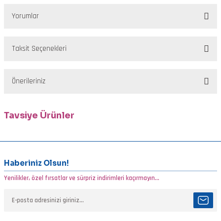
Yorumlar
Taksit Seçenekleri
Bu ürüne ilk yorumu siz yapın!
Önerileriniz
Yorum Yaz
Bu ürünün fiyat bilgisi, resim, ürün açıklamalarında ve diğer
Tavsiye Ürünler
konularda yetersiz gördüğünüz noktaları öneri formunu kullanarak
Tükendi
tarafımıza iletebilirsiniz.
Görüş ve önerileriniz için teşekkür ederiz.
XOCO JLC 190 G RED SHINY #3
Haberiniz Olsun!
Ürün resmi kalitesiz, bozuk veya görüntülenemiyor.
Yenilikler, özel fırsatlar ve sürpriz indirimleri kaçırmayın...
Ürün açıklamasında eksik bilgiler bulunuyor.
1.700,00 TL
Ürün bilgilerinde hatalar bulunuyor.
Ürün fiyatı diğer sitelerden daha pahalı.
Tükendi