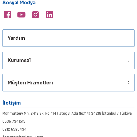
Bu ürüne benzer farklı alternatifler olmalı.
Sosyal Medya
Xipi EVO JLC 130gr Blue Glow Vinyl Limited Edition Lowrance
1.900,00 TL
Yardım
Gönder
Kurumsal
Müşteri Hizmetleri
İletişim
Mahmutbey Mh. 2419 Sk. No: 114 (İstoç 3. Ada No:114) 34218 İstanbul / Türkiye
0536 7341515
0212 6595434