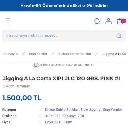
Havale-Eft Ödemelerinde Ekstra 5% İndirim
Geri Dön
Geri Dön
Geri Dön
Geri Dön
Geri Dön
Geri Dön
ipsler
klar
alar
Anasayfa
Suni Yemler
Silikon Sahte Balıklar
Jigging A La Cart
nalar
Jigging A La Carta XIPI JLC 120 GRS. PINK #1
'ler
0 Puan - 0 Yorum
1.500,00 TL
Kategori
Silikon Sahte Balıklar
,
Slow Jigging
,
Suni Yemler
Stok Kodu
JLCXIP120-RO(Kopya-7C1)
Fiyat
1.250,00 TL + KDV