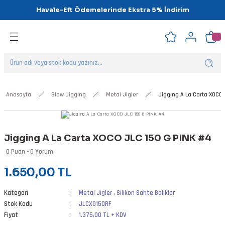
Havale-Eft Ödemelerinde Ekstra 5% İndirim
Geri Dön
Geri Dön
Geri Dön
Geri Dön
Geri Dön
Geri Dön
ipsler
klar
alar
Anasayfa
Slow Jigging
Metal Jigler
Jigging A La Carta XOCO 
nalar
Jigging A La Carta XOCO JLC 150 G PINK #4
'ler
0 Puan - 0 Yorum
1.650,00 TL
Kategori
Metal Jigler
,
Silikon Sahte Balıklar
Stok Kodu
JLCXO150RF
Fiyat
1.375,00 TL + KDV