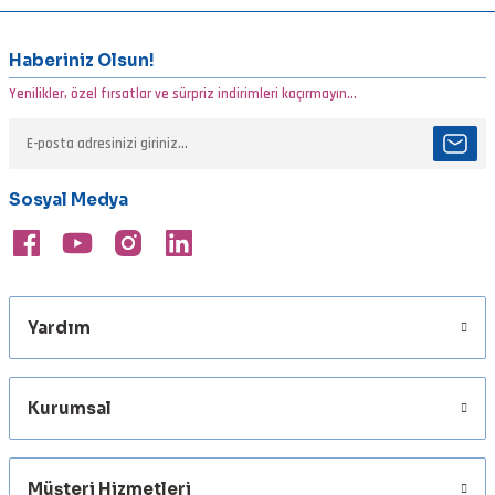
konularda yetersiz gördüğünüz noktaları öneri formunu kullanarak
tarafımıza iletebilirsiniz.
Görüş ve önerileriniz için teşekkür ederiz.
Haberiniz Olsun!
Yenilikler, özel fırsatlar ve sürpriz indirimleri kaçırmayın...
Ürün resmi kalitesiz, bozuk veya görüntülenemiyor.
Ürün açıklamasında eksik bilgiler bulunuyor.
Ürün bilgilerinde hatalar bulunuyor.
Sosyal Medya
Ürün fiyatı diğer sitelerden daha pahalı.
Bu ürüne benzer farklı alternatifler olmalı.
Yardım
Gönder
Kurumsal
Müşteri Hizmetleri