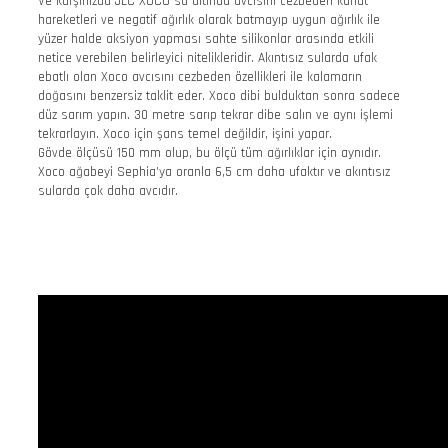
Ve karşınızda JLC XOCO su altında avcısını cezbeden kanat
hareketleri ve negatif ağırlık olarak batmayıp uygun ağırlık ile
yüzer halde aksiyon yapması sahte silikonlar arasında etkili
netice verebilen belirleyici nitelikleridir. Akıntısız sularda ufak
ebatlı olan Xoco avcısını cezbeden özellikleri ile kalamarın
doğasını benzersiz taklit eder. Xoco dibi bulduktan sonra sadece
düz sarım yapın. 30 metre sarıp tekrar dibe salın ve aynı işlemi
tekrarlayın. Xoco için şans temel değildir, işini yapar.
Gövde ölçüsü 150 mm olup, bu ölçü tüm ağırlıklar için aynıdır.
Xoco ağabeyi Sephia’ya oranla 6,5 cm daha ufaktır ve akıntısız
sularda çok daha avcıdır.