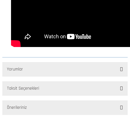
Yorumlar
Taksit Seçenekleri
Bu ürüne ilk yorumu siz yapın!
Önerileriniz
Yorum Yaz
Bu ürünün fiyat bilgisi, resim, ürün açıklamalarında ve diğer