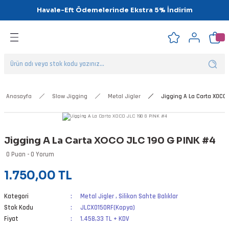
Havale-Eft Ödemelerinde Ekstra 5% İndirim
Geri Dön
Geri Dön
Geri Dön
Geri Dön
Geri Dön
Geri Dön
ipsler
klar
alar
Anasayfa
Slow Jigging
Metal Jigler
Jigging A La Carta XOCO 
nalar
Jigging A La Carta XOCO JLC 190 G PINK #4
'ler
0 Puan - 0 Yorum
1.750,00 TL
Kategori
Metal Jigler
,
Silikon Sahte Balıklar
Stok Kodu
JLCXO150RF(Kopya)
Fiyat
1.458,33 TL + KDV