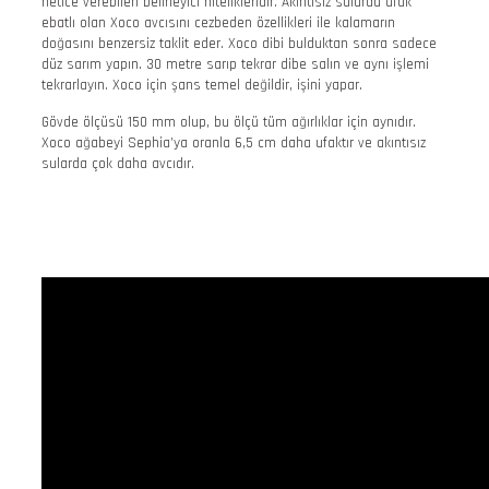
netice verebilen belirleyici nitelikleridir. Akıntısız sularda ufak
ebatlı olan Xoco avcısını cezbeden özellikleri ile kalamarın
doğasını benzersiz taklit eder. Xoco dibi bulduktan sonra sadece
düz sarım yapın. 30 metre sarıp tekrar dibe salın ve aynı işlemi
tekrarlayın. Xoco için şans temel değildir, işini yapar.
Gövde ölçüsü 150 mm olup, bu ölçü tüm ağırlıklar için aynıdır.
Xoco ağabeyi Sephia’ya oranla 6,5 cm daha ufaktır ve akıntısız
sularda çok daha avcıdır.