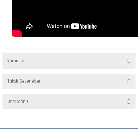
Yorumlar
Taksit Seçenekleri
Bu ürüne ilk yorumu siz yapın!
Önerileriniz
Yorum Yaz
Bu ürünün fiyat bilgisi, resim, ürün açıklamalarında ve diğer
konularda yetersiz gördüğünüz noktaları öneri formunu kullanarak
tarafımıza iletebilirsiniz.