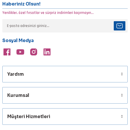
Görüş ve önerileriniz için teşekkür ederiz.
Haberiniz Olsun!
Yenilikler, özel fırsatlar ve sürpriz indirimleri kaçırmayın...
Ürün resmi kalitesiz, bozuk veya görüntülenemiyor.
Ürün açıklamasında eksik bilgiler bulunuyor.
Ürün bilgilerinde hatalar bulunuyor.
Sosyal Medya
Ürün fiyatı diğer sitelerden daha pahalı.
Bu ürüne benzer farklı alternatifler olmalı.
Yardım
Gönder
Kurumsal
Müşteri Hizmetleri