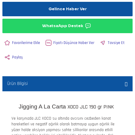
Gelince Haber Ver
WhatsaApp Destek
Fiyatı Düşünce Haber Ver
Tavsiye Et
Paylaş
Ürün Bilgisi
Jigging A La Carta
XOCO JLC 190 gr PINK
Ve karşınızda JLC XOCO su altında avcısını cezbeden kanat
hareketleri ve negatif ağırlık olarak batmayıp uygun ağırlık ile
yüzer halde aksiyon yapması sahte silikonlar arasında etkili