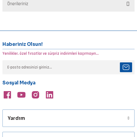
Önerileriniz
Yorum Yaz
Bu ürünün fiyat bilgisi, resim, ürün açıklamalarında ve diğer
konularda yetersiz gördüğünüz noktaları öneri formunu kullanarak
tarafımıza iletebilirsiniz.
Görüş ve önerileriniz için teşekkür ederiz.
Haberiniz Olsun!
Yenilikler, özel fırsatlar ve sürpriz indirimleri kaçırmayın...
Ürün resmi kalitesiz, bozuk veya görüntülenemiyor.
Ürün açıklamasında eksik bilgiler bulunuyor.
Ürün bilgilerinde hatalar bulunuyor.
Sosyal Medya
Ürün fiyatı diğer sitelerden daha pahalı.
Bu ürüne benzer farklı alternatifler olmalı.
Yardım
Gönder