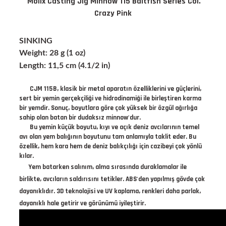
Molix Casting Jig Minnow 115 Baitfish Series Col.
Crazy Pink
SINKING
Weight: 28 g (1 oz)
Length: 11,5 cm (4.1/2 in)
CJM 115B, klasik bir metal aparatın özelliklerini ve güçlerini,
sert bir yemin gerçekçiliği ve hidrodinamiği ile birleştiren karma
bir yemdir. Sonuç, boyutlara göre çok yüksek bir özgül ağırlığa
sahip olan batan bir dudaksız minnow'dur.
Bu yemin küçük boyutu, kıyı ve açık deniz avcılarının temel
avı olan yem balığının boyutunu tam anlamıyla taklit eder. Bu
özellik, hem kara hem de deniz balıkçılığı için cazibeyi çok yönlü
kılar.
Yem batarken salınım, alma sırasında duraklamalar ile
birlikte, avcıların saldırısını tetikler.
ABS'den yapılmış gövde çok
dayanıklıdır. 3D teknolojisi ve UV kaplama, renkleri daha parlak,
dayanıklı hale getirir ve görünümü iyileştirir.