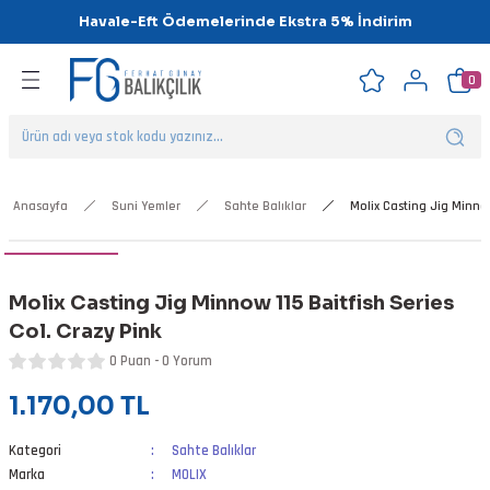
Havale-Eft Ödemelerinde Ekstra 5% İndirim
Geri Dön
Geri Dön
Geri Dön
Geri Dön
Geri Dön
Geri Dön
0
ipsler
klar
alar
Anasayfa
Suni Yemler
Sahte Balıklar
Molix Casting Jig Minnow
nalar
Molix Casting Jig Minnow 115 Baitfish Series
'ler
Col. Crazy Pink
0 Puan - 0 Yorum
1.170,00 TL
Kategori
Sahte Balıklar
Marka
MOLIX