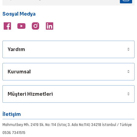
Ürün bilgilerinde hatalar bulunuyor.
Sosyal Medya
Ürün fiyatı diğer sitelerden daha pahalı.
Bu ürüne benzer farklı alternatifler olmalı.
Yardım
Gönder
Kurumsal
Müşteri Hizmetleri
İletişim
Mahmutbey Mh. 2419 Sk. No: 114 (İstoç 3. Ada No:114) 34218 İstanbul / Türkiye
0536 7341515