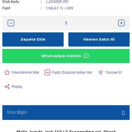
Stok Kodu
LJC140SP-251
Fiyat
1.166,67 TL + KDV
Sepete Ekle
Hemen Satın Al
WhatsaApp Destek
Fiyatı Düşünce Haber Ver
Tavsiye Et
Paylaş
Ürün Bilgisi