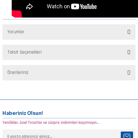
Yorumlar
Taksit Seçenekleri
Bu ürüne ilk yorumu siz yapın!
Önerileriniz
Yorum Yaz
Bu ürünün fiyat bilgisi, resim, ürün açıklamalarında ve diğer
konularda yetersiz gördüğünüz noktaları öneri formunu kullanarak
tarafımıza iletebilirsiniz.
Görüş ve önerileriniz için teşekkür ederiz.
Haberiniz Olsun!
Yenilikler, özel fırsatlar ve sürpriz indirimleri kaçırmayın...
Ürün resmi kalitesiz, bozuk veya görüntülenemiyor.
Ürün açıklamasında eksik bilgiler bulunuyor.