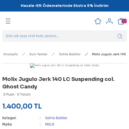
Havale-Eft Ödemelerinde Ekstra 5% İndirim
Geri Dön
Geri Dön
Geri Dön
Geri Dön
Geri Dön
Geri Dön
ipsler
klar
alar
Anasayfa
Suni Yemler
Sahte Balıklar
Molix Jugulo Jerk 140 
nalar
Molix Jugulo Jerk 140 LC Suspending col.
'ler
Ghost Candy
0 Puan - 0 Yorum
1.400,00 TL
Kategori
Sahte Balıklar
Marka
MOLIX