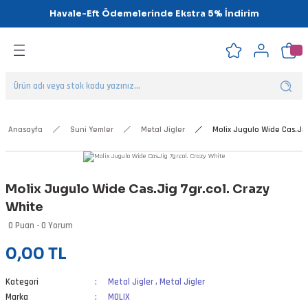
Havale-Eft Ödemelerinde Ekstra 5% İndirim
Geri Dön
Geri Dön
Geri Dön
Geri Dön
Geri Dön
Geri Dön
ipsler
klar
alar
Anasayfa
Suni Yemler
Metal Jigler
Molix Jugulo Wide Cas.Jig
nalar
Molix Jugulo Wide Cas.Jig 7gr.col. Crazy
'ler
White
0 Puan - 0 Yorum
0,00 TL
Kategori
Metal Jigler
,
Metal Jigler
Marka
MOLIX