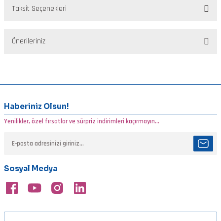
Taksit Seçenekleri
Bu ürüne ilk yorumu siz yapın!
Önerileriniz
Yorum Yaz
Bu ürünün fiyat bilgisi, resim, ürün açıklamalarında ve diğer
konularda yetersiz gördüğünüz noktaları öneri formunu kullanarak
tarafımıza iletebilirsiniz.
Görüş ve önerileriniz için teşekkür ederiz.
Haberiniz Olsun!
Yenilikler, özel fırsatlar ve sürpriz indirimleri kaçırmayın...
Ürün resmi kalitesiz, bozuk veya görüntülenemiyor.
Ürün açıklamasında eksik bilgiler bulunuyor.
Ürün bilgilerinde hatalar bulunuyor.
Sosyal Medya
Ürün fiyatı diğer sitelerden daha pahalı.
Bu ürüne benzer farklı alternatifler olmalı.