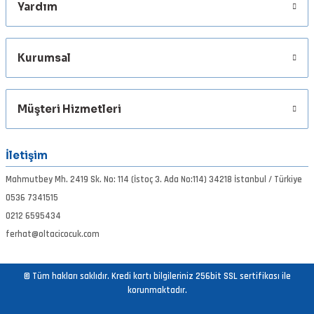
Yardım
Gönder
Kurumsal
Müşteri Hizmetleri
İletişim
Mahmutbey Mh. 2419 Sk. No: 114 (İstoç 3. Ada No:114) 34218 İstanbul / Türkiye
0536 7341515
0212 6595434
ferhat@oltacicocuk.com
© Tüm hakları saklıdır. Kredi kartı bilgileriniz 256bit SSL sertifikası ile
korunmaktadır.