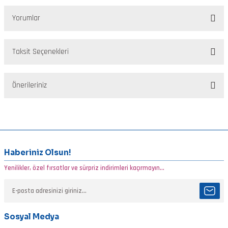
Yorumlar
Taksit Seçenekleri
Bu ürüne ilk yorumu siz yapın!
Önerileriniz
Yorum Yaz
Bu ürünün fiyat bilgisi, resim, ürün açıklamalarında ve diğer
konularda yetersiz gördüğünüz noktaları öneri formunu kullanarak
tarafımıza iletebilirsiniz.
Görüş ve önerileriniz için teşekkür ederiz.
Haberiniz Olsun!
Yenilikler, özel fırsatlar ve sürpriz indirimleri kaçırmayın...
Ürün resmi kalitesiz, bozuk veya görüntülenemiyor.
Ürün açıklamasında eksik bilgiler bulunuyor.
Ürün bilgilerinde hatalar bulunuyor.
Sosyal Medya
Ürün fiyatı diğer sitelerden daha pahalı.