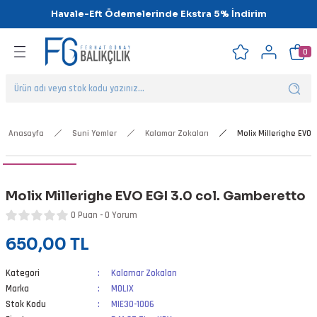
Havale-Eft Ödemelerinde Ekstra 5% İndirim
Geri Dön
Geri Dön
Geri Dön
Geri Dön
Geri Dön
Geri Dön
0
ipsler
klar
alar
Anasayfa
Suni Yemler
Kalamar Zokaları
Molix Millerighe EVO 
nalar
Molix Millerighe EVO EGI 3.0 col. Gamberetto
'ler
0 Puan - 0 Yorum
650,00 TL
Kategori
Kalamar Zokaları
Marka
MOLIX
Stok Kodu
MIE30-1006