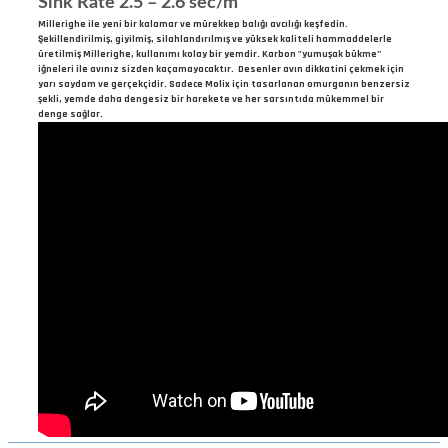
Sink Rate 2.5 – 2.6 sec/m
Millerighe ile yeni bir kalamar ve mürekkep balığı avcılığı keşfedin.
Şekillendirilmiş, giyilmiş, silahlandırılmış ve yüksek kaliteli hammaddelerle
üretilmiş Millerighe, kullanımı kolay bir yemdir. Karbon "yumuşak bükme”
iğneleri ile avınız sizden kaçamayacaktır. Desenler avın dikkatini çekmek için
yarı saydam ve gerçekçidir. Sadece Molix için tasarlanan omurganın benzersiz
şekli, yemde daha dengesiz bir harekete ve her sarsıntıda mükemmel bir
denge sağlar.