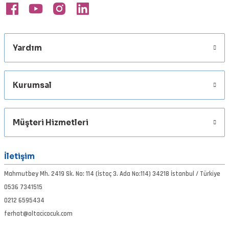
Bu ürüne benzer farklı alternatifler olmalı.
Yardım
Gönder
Kurumsal
Müşteri Hizmetleri
İletişim
Mahmutbey Mh. 2419 Sk. No: 114 (İstoç 3. Ada No:114) 34218 İstanbul / Türkiye
0536 7341515
0212 6595434
ferhat@oltacicocuk.com