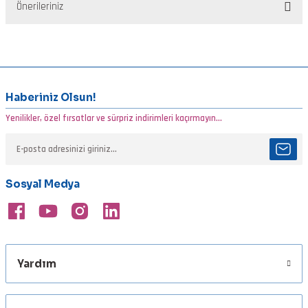
Önerileriniz
Yorum Yaz
Bu ürünün fiyat bilgisi, resim, ürün açıklamalarında ve diğer
konularda yetersiz gördüğünüz noktaları öneri formunu kullanarak
tarafımıza iletebilirsiniz.
Görüş ve önerileriniz için teşekkür ederiz.
Haberiniz Olsun!
Yenilikler, özel fırsatlar ve sürpriz indirimleri kaçırmayın...
Ürün resmi kalitesiz, bozuk veya görüntülenemiyor.
Ürün açıklamasında eksik bilgiler bulunuyor.
Ürün bilgilerinde hatalar bulunuyor.
Sosyal Medya
Ürün fiyatı diğer sitelerden daha pahalı.
Bu ürüne benzer farklı alternatifler olmalı.
Yardım
Gönder