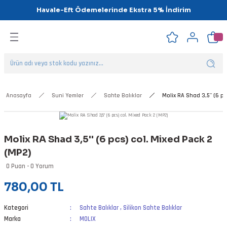
Havale-Eft Ödemelerinde Ekstra 5% İndirim
Geri Dön
Geri Dön
Geri Dön
Geri Dön
Geri Dön
Geri Dön
ipsler
klar
alar
Anasayfa
Suni Yemler
Sahte Balıklar
Molix RA Shad 3,5'' (6 pc
nalar
Molix RA Shad 3,5'' (6 pcs) col. Mixed Pack 2
'ler
(MP2)
0 Puan - 0 Yorum
780,00 TL
Kategori
Sahte Balıklar
,
Silikon Sahte Balıklar
Marka
MOLIX