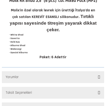
Molix RA Shad 3,5" (6 pcs) col. Mixed Pack (MP2)
Molix'in özel olarak levrek için ürettiği İtalya'da en
Tırtıklı
çok satılan KEREVİT ESANSLI silikonudur.
yapısı sayesinde titreşim yayarak dikkat
çeker.
- White Shad
- Savetta
- Gold Ayu
- Alburno Shad
- Wakasagi
- Special Alburno
Paket: 6 Adettir
Yorumlar
Taksit Seçenekleri
Bu ürüne ilk yorumu siz yapın!