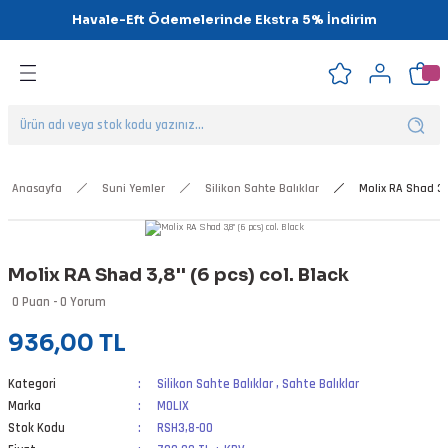
Havale-Eft Ödemelerinde Ekstra 5% İndirim
Geri Dön
Geri Dön
Geri Dön
Geri Dön
Geri Dön
Geri Dön
ipsler
klar
alar
Anasayfa
Suni Yemler
Silikon Sahte Balıklar
Molix RA Shad 3,8
nalar
Molix RA Shad 3,8'' (6 pcs) col. Black
'ler
0 Puan - 0 Yorum
936,00 TL
Kategori
Silikon Sahte Balıklar
,
Sahte Balıklar
Marka
MOLIX
Stok Kodu
RSH3,8-00