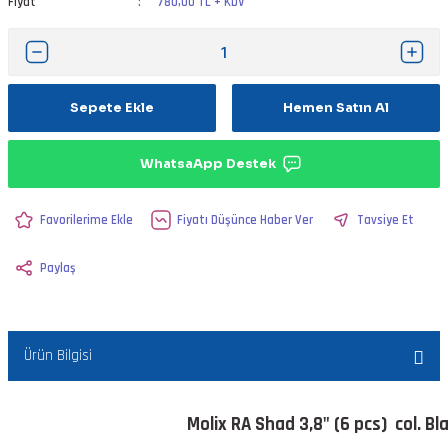
Fiyat
780,00 TL + KDV
Sepete Ekle
Hemen Satın Al
WhatsaApp Destek
Fiyatı Düşünce Haber Ver
Tavsiye Et
Paylaş
Ürün Bilgisi
Molix RA Shad 3,8" (6 pcs) col. Bl