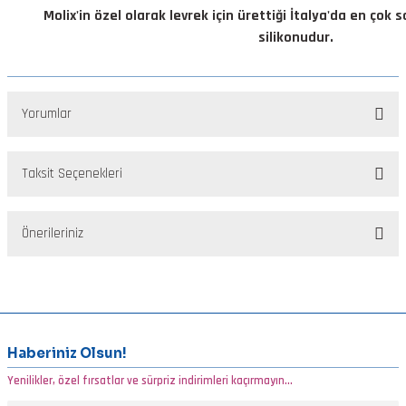
Molix'in özel olarak levrek için ürettiği İtalya'da en çok
silikonudur.
Yorumlar
Taksit Seçenekleri
Bu ürüne ilk yorumu siz yapın!
Önerileriniz
Yorum Yaz
Bu ürünün fiyat bilgisi, resim, ürün açıklamalarında ve diğer
konularda yetersiz gördüğünüz noktaları öneri formunu kullanarak
tarafımıza iletebilirsiniz.
Görüş ve önerileriniz için teşekkür ederiz.
Haberiniz Olsun!
Yenilikler, özel fırsatlar ve sürpriz indirimleri kaçırmayın...
Ürün resmi kalitesiz, bozuk veya görüntülenemiyor.