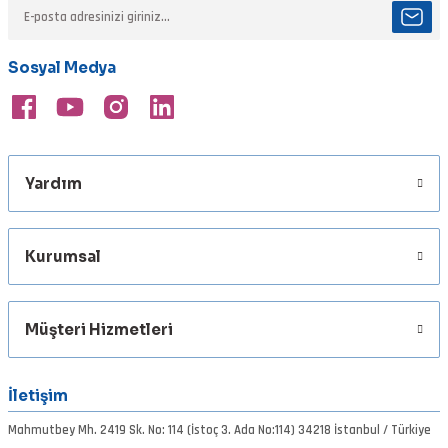
Ürün açıklamasında eksik bilgiler bulunuyor.
Ürün bilgilerinde hatalar bulunuyor.
Sosyal Medya
Ürün fiyatı diğer sitelerden daha pahalı.
Bu ürüne benzer farklı alternatifler olmalı.
Yardım
Gönder
Kurumsal
Müşteri Hizmetleri
İletişim
Mahmutbey Mh. 2419 Sk. No: 114 (İstoç 3. Ada No:114) 34218 İstanbul / Türkiye