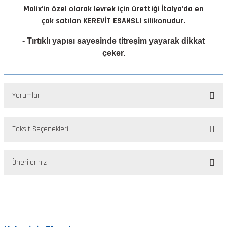
Molix'in özel olarak levrek için ürettiği İtalya'da en
çok satılan KEREVİT ESANSLI silikonudur.
- Tırtıklı yapısı sayesinde titreşim yayarak dikkat
çeker.
Yorumlar
Taksit Seçenekleri
Bu ürüne ilk yorumu siz yapın!
Önerileriniz
Yorum Yaz
Bu ürünün fiyat bilgisi, resim, ürün açıklamalarında ve diğer
konularda yetersiz gördüğünüz noktaları öneri formunu kullanarak
tarafımıza iletebilirsiniz.
Görüş ve önerileriniz için teşekkür ederiz.