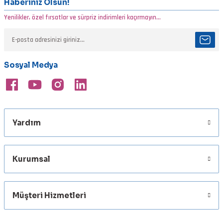
Haberiniz Olsun!
Yenilikler, özel fırsatlar ve sürpriz indirimleri kaçırmayın...
Ürün resmi kalitesiz, bozuk veya görüntülenemiyor.
Ürün açıklamasında eksik bilgiler bulunuyor.
Ürün bilgilerinde hatalar bulunuyor.
Sosyal Medya
Ürün fiyatı diğer sitelerden daha pahalı.
Bu ürüne benzer farklı alternatifler olmalı.
Yardım
Gönder
Kurumsal
Müşteri Hizmetleri