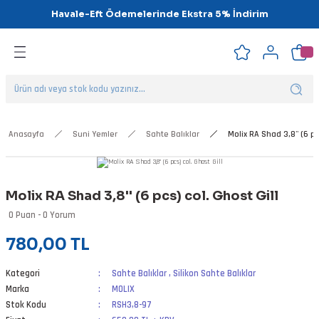
Havale-Eft Ödemelerinde Ekstra 5% İndirim
Geri Dön
Geri Dön
Geri Dön
Geri Dön
Geri Dön
Geri Dön
ipsler
klar
alar
Anasayfa
Suni Yemler
Sahte Balıklar
Molix RA Shad 3,8'' (6 pcs
nalar
Molix RA Shad 3,8'' (6 pcs) col. Ghost Gill
'ler
0 Puan - 0 Yorum
780,00 TL
Kategori
Sahte Balıklar
,
Silikon Sahte Balıklar
Marka
MOLIX
Stok Kodu
RSH3,8-97