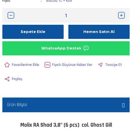
Fiyat
650,00 TL + KDV
Sepete Ekle
Hemen Satın Al
WhatsaApp Destek
Fiyatı Düşünce Haber Ver
Tavsiye Et
Paylaş
Ürün Bilgisi
Molix RA Shad 3,8" (6 pcs) col. Ghost Gill