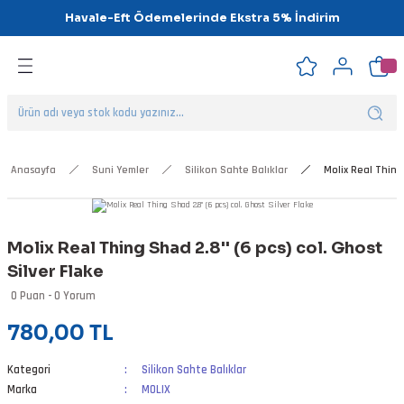
Havale-Eft Ödemelerinde Ekstra 5% İndirim
Geri Dön
Geri Dön
Geri Dön
Geri Dön
Geri Dön
Geri Dön
ipsler
klar
alar
Anasayfa
Suni Yemler
Silikon Sahte Balıklar
Molix Real Thing 
nalar
Molix Real Thing Shad 2.8'' (6 pcs) col. Ghost
'ler
Silver Flake
0 Puan - 0 Yorum
780,00 TL
Kategori
Silikon Sahte Balıklar
Marka
MOLIX