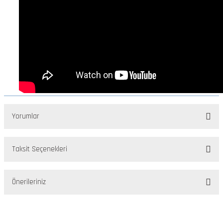
Yorumlar
Taksit Seçenekleri
Bu ürüne ilk yorumu siz yapın!
Önerileriniz
Yorum Yaz
Bu ürünün fiyat bilgisi, resim, ürün açıklamalarında ve diğer