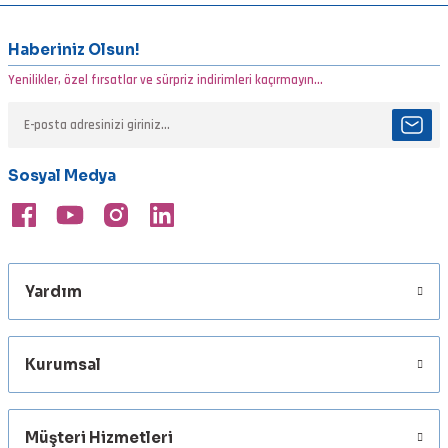
konularda yetersiz gördüğünüz noktaları öneri formunu kullanarak
tarafımıza iletebilirsiniz.
Görüş ve önerileriniz için teşekkür ederiz.
Haberiniz Olsun!
Yenilikler, özel fırsatlar ve sürpriz indirimleri kaçırmayın...
Ürün resmi kalitesiz, bozuk veya görüntülenemiyor.
Ürün açıklamasında eksik bilgiler bulunuyor.
Ürün bilgilerinde hatalar bulunuyor.
Sosyal Medya
Ürün fiyatı diğer sitelerden daha pahalı.
Bu ürüne benzer farklı alternatifler olmalı.
Yardım
Gönder
Kurumsal
Müşteri Hizmetleri