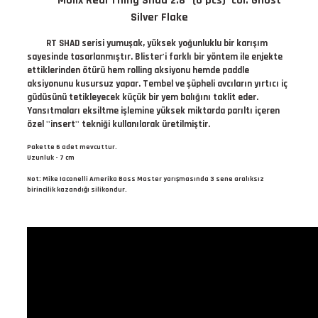
Molix Real Thing Shad 2.8'' (6 pcs) col. Ghost
Silver Flake
RT SHAD serisi yumuşak, yüksek yoğunluklu bir karışım
sayesinde tasarlanmıştır. Blister'i farklı bir yöntem ile enjekte
ettiklerinden ötürü hem rolling aksiyonu hemde paddle
aksiyonunu kusursuz yapar. Tembel ve şüpheli avcıların yırtıcı iç
güdüsünü tetikleyecek küçük bir yem balığını taklit eder.
Yansıtmaları eksiltme işlemine yüksek miktarda parıltı içeren
özel ''insert'' tekniği kullanılarak üretilmiştir.
Pakette 6 adet mevcuttur.
Uzunluk - 7 cm
Not: Mike Iaconelli Amerika Bass Master yarışmasında 3 sene aralıksız
birincilik kazandığı silikondur.