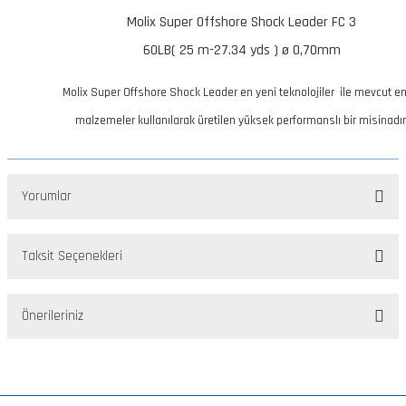
Molix Super Offshore Shock Leader FC 3
60LB( 25 m-27.34 yds ) ø 0,70mm
Molix Super Offshore Shock Leader
en yeni teknolojiler ile mevcut en
malzemeler kullanılarak üretilen yüksek performanslı bir misinadır
Yorumlar
Taksit Seçenekleri
Bu ürüne ilk yorumu siz yapın!
Önerileriniz
Yorum Yaz
Bu ürünün fiyat bilgisi, resim, ürün açıklamalarında ve diğer
konularda yetersiz gördüğünüz noktaları öneri formunu kullanarak