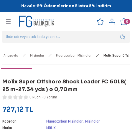
Havale-Eft Ödemelerinde Ekstra 5% İndirim
Geri Dön
Geri Dön
Geri Dön
Geri Dön
Geri Dön
Geri Dön
0
ipsler
klar
alar
Anasayfa
Misinalar
Fluoracarbon Misinalar
Molix Super Offsh
nalar
Molix Super Offshore Shock Leader FC 60LB(
'ler
25 m-27.34 yds ) ø 0,70mm
0 Puan - 0 Yorum
727,12 TL
Kategori
Fluoracarbon Misinalar
,
Misinalar
Marka
MOLIX