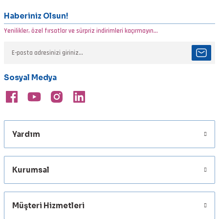
tarafımıza iletebilirsiniz.
Görüş ve önerileriniz için teşekkür ederiz.
Haberiniz Olsun!
Yenilikler, özel fırsatlar ve sürpriz indirimleri kaçırmayın...
Ürün resmi kalitesiz, bozuk veya görüntülenemiyor.
Ürün açıklamasında eksik bilgiler bulunuyor.
Ürün bilgilerinde hatalar bulunuyor.
Sosyal Medya
Ürün fiyatı diğer sitelerden daha pahalı.
Bu ürüne benzer farklı alternatifler olmalı.
Yardım
Gönder
Kurumsal
Müşteri Hizmetleri