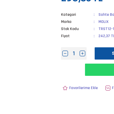
Kategori
Sahte Ba
Marka
MOLIX
Stok Kodu
TRST12-1
Fiyat
242,37 T
F