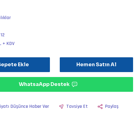
lıklar
12
L + KDV
Sepete Ekle
Hemen Satın Al
WhatsaApp Destek
iyatı Düşünce Haber Ver
Tavsiye Et
Paylaş