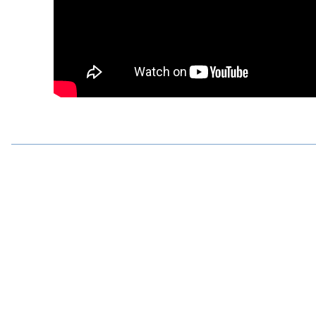
Bu ürünün fiyat bilgisi, resim, ürün açıklamalarında ve diğer konular
Görüş ve önerileriniz için teşekkür ederiz.
Ürün resmi kalitesiz, bozuk veya görüntülenemiyor.
Ürün açıklamasında eksik bilgiler bulunuyor.
Ürün bilgilerinde hatalar bulunuyor.
Ürün fiyatı diğer sitelerden daha pahalı.