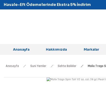
Havale-Eft Ödemelerinde Ekstra 5% İndirim
Anasayfa
Hakkımızda
Markalar
Anasayfa
Suni Yemler
Sahte Balıklar
Molix Trago Sp