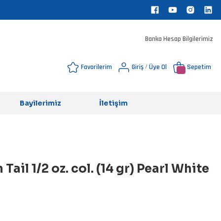
Banka Hesap Bilgilerimiz
Favorilerim
Giriş
Üye Ol
Sepetim
/
Bayilerimiz
İletişim
Tail 1/2 oz. col. (14 gr) Pearl White