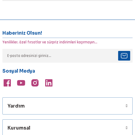
Yorum Yaz
Bu ürünün fiyat bilgisi, resim, ürün açıklamalarında ve diğer
konularda yetersiz gördüğünüz noktaları öneri formunu kullanarak
tarafımıza iletebilirsiniz.
Görüş ve önerileriniz için teşekkür ederiz.
Haberiniz Olsun!
Yenilikler, özel fırsatlar ve sürpriz indirimleri kaçırmayın...
Ürün resmi kalitesiz, bozuk veya görüntülenemiyor.
Ürün açıklamasında eksik bilgiler bulunuyor.
Ürün bilgilerinde hatalar bulunuyor.
Sosyal Medya
Ürün fiyatı diğer sitelerden daha pahalı.
Bu ürüne benzer farklı alternatifler olmalı.
Yardım
Gönder
Kurumsal