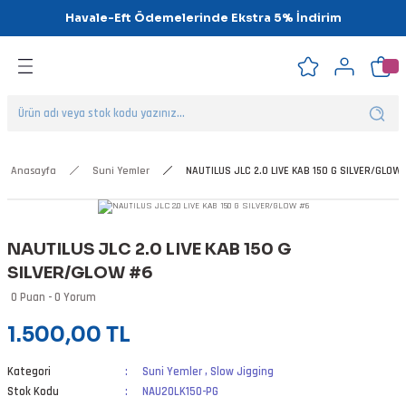
Havale-Eft Ödemelerinde Ekstra 5% İndirim
Geri Dön
Geri Dön
Geri Dön
Geri Dön
Geri Dön
Geri Dön
ipsler
klar
alar
Anasayfa
Suni Yemler
NAUTILUS JLC 2.0 LIVE KAB 150 G SILVER/GLOW
nalar
NAUTILUS JLC 2.0 LIVE KAB 150 G
'ler
SILVER/GLOW #6
0 Puan - 0 Yorum
1.500,00 TL
Kategori
Suni Yemler
,
Slow Jigging
Stok Kodu
NAU20LK150-PG