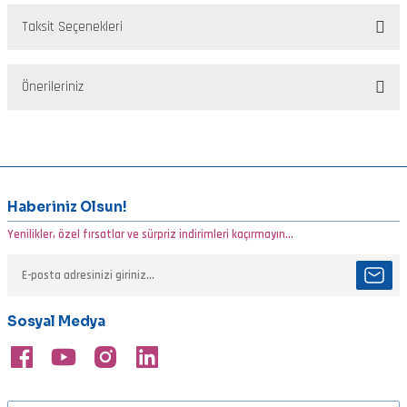
Taksit Seçenekleri
Bu ürüne ilk yorumu siz yapın!
Önerileriniz
Yorum Yaz
Bu ürünün fiyat bilgisi, resim, ürün açıklamalarında ve diğer
konularda yetersiz gördüğünüz noktaları öneri formunu kullanarak
tarafımıza iletebilirsiniz.
Görüş ve önerileriniz için teşekkür ederiz.
Haberiniz Olsun!
Yenilikler, özel fırsatlar ve sürpriz indirimleri kaçırmayın...
Ürün resmi kalitesiz, bozuk veya görüntülenemiyor.
Ürün açıklamasında eksik bilgiler bulunuyor.
Ürün bilgilerinde hatalar bulunuyor.
Sosyal Medya
Ürün fiyatı diğer sitelerden daha pahalı.
Bu ürüne benzer farklı alternatifler olmalı.