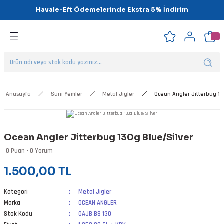
Havale-Eft Ödemelerinde Ekstra 5% İndirim
Geri Dön
Geri Dön
Geri Dön
Geri Dön
Geri Dön
Geri Dön
ipsler
klar
alar
Anasayfa
Suni Yemler
Metal Jigler
Ocean Angler Jitterbug 13
nalar
Ocean Angler Jitterbug 130g Blue/Silver
'ler
0 Puan - 0 Yorum
1.500,00 TL
Kategori
Metal Jigler
Marka
OCEAN ANGLER
Stok Kodu
OAJB BS 130