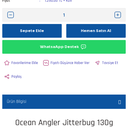
Fiyat
1.250,00 TL + KDV
Sepete Ekle
Hemen Satın Al
WhatsaApp Destek
Fiyatı Düşünce Haber Ver
Tavsiye Et
Paylaş
Ürün Bilgisi
Ocean Angler Jitterbug 130g