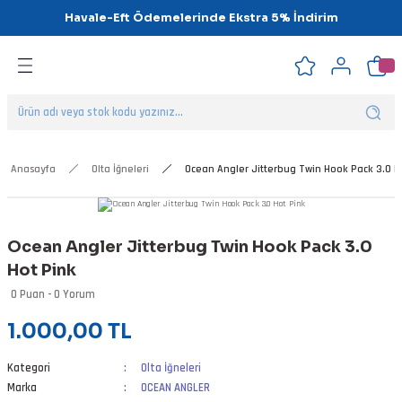
Havale-Eft Ödemelerinde Ekstra 5% İndirim
Geri Dön
Geri Dön
Geri Dön
Geri Dön
Geri Dön
Geri Dön
ipsler
klar
alar
Anasayfa
Olta İğneleri
Ocean Angler Jitterbug Twin Hook Pack 3.0 H
nalar
Ocean Angler Jitterbug Twin Hook Pack 3.0
'ler
Hot Pink
0 Puan - 0 Yorum
1.000,00 TL
Kategori
Olta İğneleri
Marka
OCEAN ANGLER