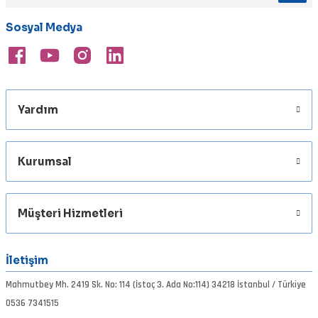
Ürün bilgilerinde hatalar bulunuyor.
Sosyal Medya
Ürün fiyatı diğer sitelerden daha pahalı.
Bu ürüne benzer farklı alternatifler olmalı.
Yardım
Gönder
Kurumsal
Müşteri Hizmetleri
İletişim
Mahmutbey Mh. 2419 Sk. No: 114 (İstoç 3. Ada No:114) 34218 İstanbul / Türkiye
0536 7341515