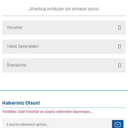
Jitterbug inchikular için ahtapot assist
Yorumlar
Taksit Seçenekleri
Bu ürüne ilk yorumu siz yapın!
Önerileriniz
Yorum Yaz
Bu ürünün fiyat bilgisi, resim, ürün açıklamalarında ve diğer
konularda yetersiz gördüğünüz noktaları öneri formunu kullanarak
tarafımıza iletebilirsiniz.
Görüş ve önerileriniz için teşekkür ederiz.
Haberiniz Olsun!
Yenilikler, özel fırsatlar ve sürpriz indirimleri kaçırmayın...
Ürün resmi kalitesiz, bozuk veya görüntülenemiyor.
Ürün açıklamasında eksik bilgiler bulunuyor.