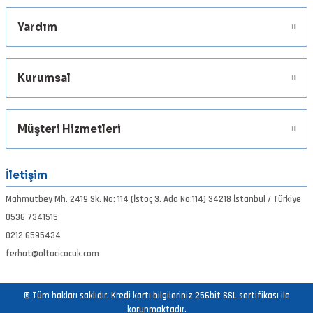
Yardım
Gönder
Kurumsal
Müşteri Hizmetleri
İletişim
Mahmutbey Mh. 2419 Sk. No: 114 (İstoç 3. Ada No:114) 34218 İstanbul / Türkiye
0536 7341515
0212 6595434
ferhat@oltacicocuk.com
© Tüm hakları saklıdır. Kredi kartı bilgileriniz 256bit SSL sertifikası ile
korunmaktadır.