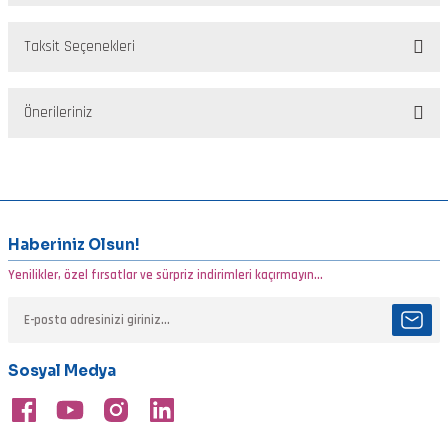
Taksit Seçenekleri
Bu ürüne ilk yorumu siz yapın!
Önerileriniz
Yorum Yaz
Bu ürünün fiyat bilgisi, resim, ürün açıklamalarında ve diğer
konularda yetersiz gördüğünüz noktaları öneri formunu kullanarak
tarafımıza iletebilirsiniz.
Görüş ve önerileriniz için teşekkür ederiz.
Haberiniz Olsun!
Yenilikler, özel fırsatlar ve sürpriz indirimleri kaçırmayın...
Ürün resmi kalitesiz, bozuk veya görüntülenemiyor.
Ürün açıklamasında eksik bilgiler bulunuyor.
Ürün bilgilerinde hatalar bulunuyor.
Sosyal Medya
Ürün fiyatı diğer sitelerden daha pahalı.
Bu ürüne benzer farklı alternatifler olmalı.