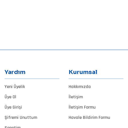
Bu ürüne ilk yorumu siz yapın!
Yorum Yaz
Yardım
Kurumsal
Yeni Üyelik
Hakkımızda
Gönder
Üye Ol
İletişim
Üye Girişi
İletişim Formu
Şifremi Unuttum
Havale Bildirim Formu
Sepetim