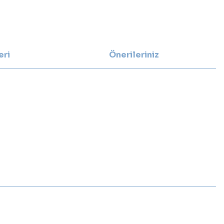
eri
Önerileriniz
.