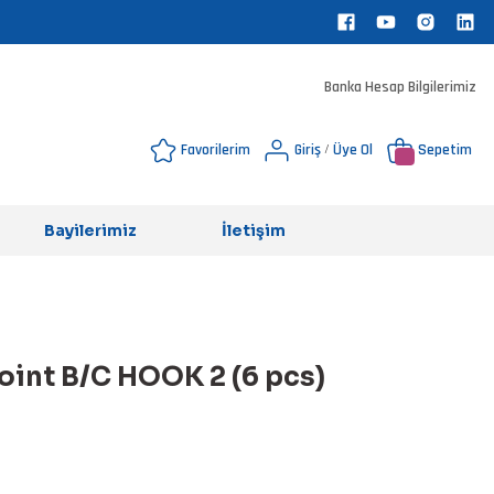
Banka Hesap Bilgilerimiz
Favorilerim
Giriş
Üye Ol
Sepetim
/
Bayilerimiz
İletişim
oint B/C HOOK 2 (6 pcs)