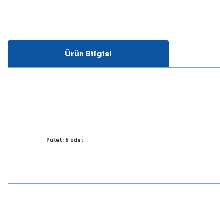
Ürün Bilgisi
Paket: 6 adet
Bu ürünün fiyat bilgisi, resim, ürün açıklamalarında ve diğer konular