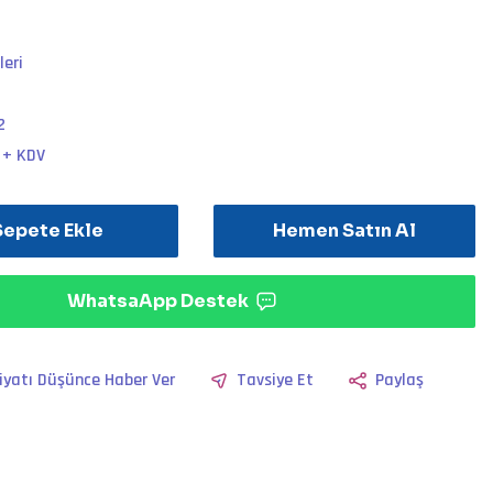
leri
2
L + KDV
Sepete Ekle
Hemen Satın Al
WhatsaApp Destek
iyatı Düşünce Haber Ver
Tavsiye Et
Paylaş