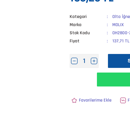
Kategori
Olta İğne
Marka
MOLIX
Stok Kodu
OH2800-
Fiyat
137,71 T
F