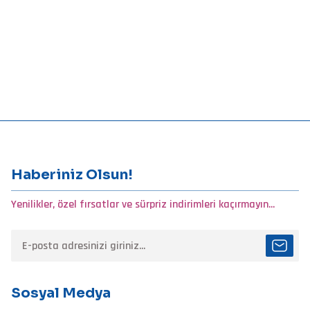
Görüş ve önerileriniz için teşekkür ederiz.
Ürün resmi kalitesiz, bozuk veya görüntülenemiyor.
Ürün açıklamasında eksik bilgiler bulunuyor.
Ürün bilgilerinde hatalar bulunuyor.
Ürün fiyatı diğer sitelerden daha pahalı.
Bu ürüne benzer farklı alternatifler olmalı.
Haberiniz Olsun!
Yenilikler, özel fırsatlar ve sürpriz indirimleri kaçırmayın...
Sosyal Medya