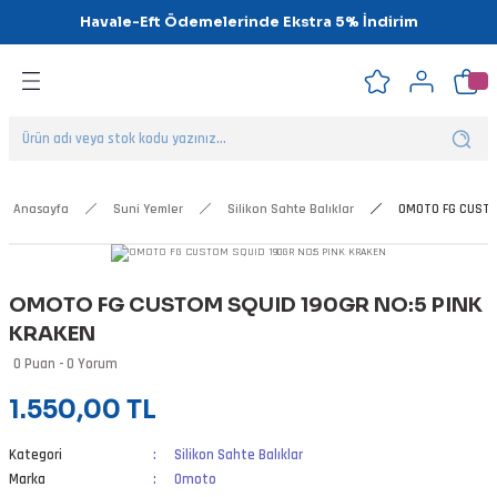
Havale-Eft Ödemelerinde Ekstra 5% İndirim
Geri Dön
Geri Dön
Geri Dön
Geri Dön
Geri Dön
Geri Dön
ipsler
klar
alar
Anasayfa
Suni Yemler
Silikon Sahte Balıklar
OMOTO FG CUSTO
nalar
OMOTO FG CUSTOM SQUID 190GR NO:5 PINK
'ler
KRAKEN
0 Puan - 0 Yorum
1.550,00 TL
Kategori
Silikon Sahte Balıklar
Marka
Omoto