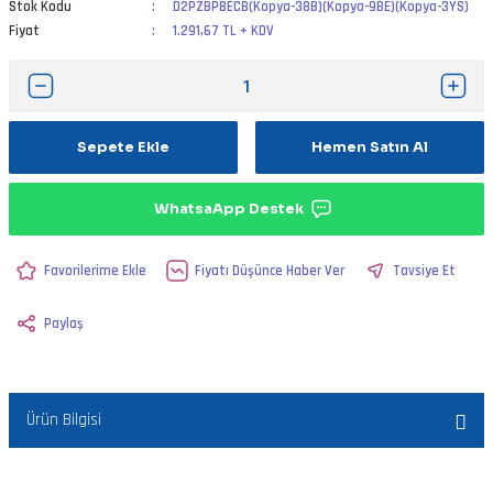
Stok Kodu
D2PZBPBECB(Kopya-38B)(Kopya-9BE)(Kopya-3YS)
Fiyat
1.291,67 TL + KDV
Sepete Ekle
Hemen Satın Al
WhatsaApp Destek
Fiyatı Düşünce Haber Ver
Tavsiye Et
Paylaş
Ürün Bilgisi