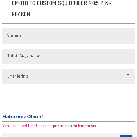
OMOTO FG CUSTOM SQUID 190GR NO:5 PINK
KRAKEN
Yorumlar
Taksit Seçenekleri
Bu ürüne ilk yorumu siz yapın!
Önerileriniz
Yorum Yaz
Bu ürünün fiyat bilgisi, resim, ürün açıklamalarında ve diğer
konularda yetersiz gördüğünüz noktaları öneri formunu kullanarak
tarafımıza iletebilirsiniz.
Görüş ve önerileriniz için teşekkür ederiz.
Haberiniz Olsun!
Yenilikler, özel fırsatlar ve sürpriz indirimleri kaçırmayın...
Ürün resmi kalitesiz, bozuk veya görüntülenemiyor.