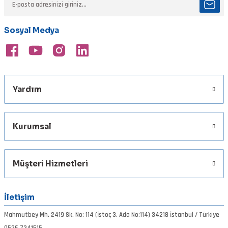
Ürün açıklamasında eksik bilgiler bulunuyor.
Ürün bilgilerinde hatalar bulunuyor.
Sosyal Medya
Ürün fiyatı diğer sitelerden daha pahalı.
Bu ürüne benzer farklı alternatifler olmalı.
Yardım
Gönder
Kurumsal
Müşteri Hizmetleri
İletişim
Mahmutbey Mh. 2419 Sk. No: 114 (İstoç 3. Ada No:114) 34218 İstanbul / Türkiye