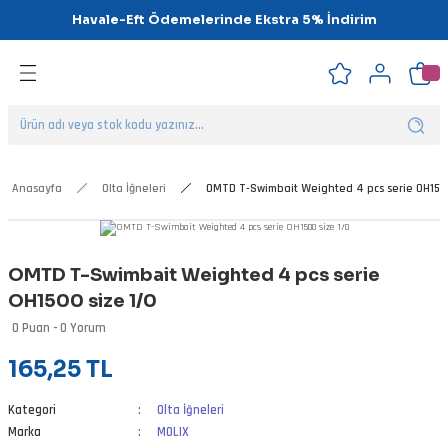
Havale-Eft Ödemelerinde Ekstra 5% İndirim
Geri Dön
Geri Dön
Geri Dön
Geri Dön
Geri Dön
Geri Dön
ipsler
klar
alar
Anasayfa
Olta İğneleri
OMTD T-Swimbait Weighted 4 pcs serie OH1500
nalar
OMTD T-Swimbait Weighted 4 pcs serie
'ler
OH1500 size 1/0
0 Puan - 0 Yorum
165,25 TL
Kategori
Olta İğneleri
Marka
MOLIX