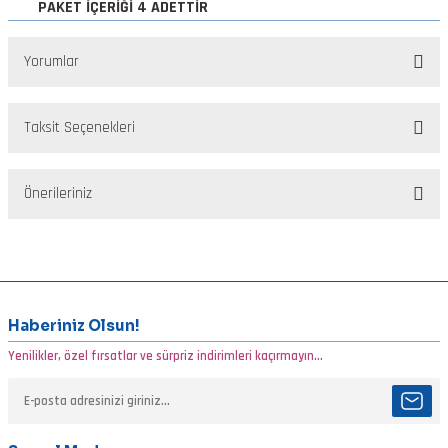
PAKET İÇERİĞİ 4 ADETTİR
Yorumlar
Taksit Seçenekleri
Bu ürüne ilk yorumu siz yapın!
Önerileriniz
Yorum Yaz
Bu ürünün fiyat bilgisi, resim, ürün açıklamalarında ve diğer
konularda yetersiz gördüğünüz noktaları öneri formunu kullanarak
tarafımıza iletebilirsiniz.
Görüş ve önerileriniz için teşekkür ederiz.
Haberiniz Olsun!
Yenilikler, özel fırsatlar ve sürpriz indirimleri kaçırmayın...
Ürün resmi kalitesiz, bozuk veya görüntülenemiyor.
Ürün açıklamasında eksik bilgiler bulunuyor.
Ürün bilgilerinde hatalar bulunuyor.