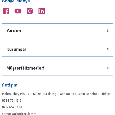
Sosyal Medya
Ürün fiyatı diğer sitelerden daha pahalı.
Bu ürüne benzer farklı alternatifler olmalı.
Yardım
Gönder
Kurumsal
Müşteri Hizmetleri
İletişim
Mahmutbey Mh. 2419 Sk. No: 114 (İstoç 3. Ada No:114) 34218 İstanbul / Türkiye
0536 7341515
0212 6595434
ferhat@oltacicocuk.com