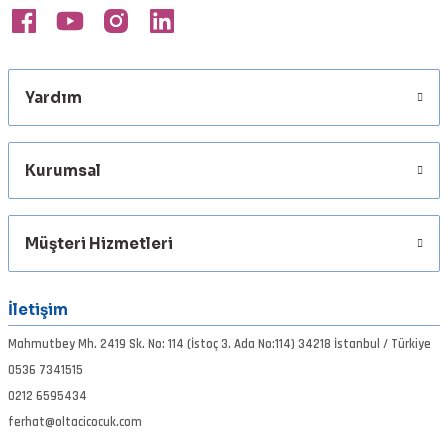
Yardım
Kurumsal
Müşteri Hizmetleri
İletişim
Mahmutbey Mh. 2419 Sk. No: 114 (İstoç 3. Ada No:114) 34218 İstanbul / Türkiye
0536 7341515
0212 6595434
ferhat@oltacicocuk.com