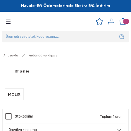
Havale-Eft Ödemelerinde Ekstra 5% İndirim
Geri Dön
Geri Dön
Geri Dön
Geri Dön
Geri Dön
Geri Dön
ipsler
klar
alar
Anasayfa
Fırdöndü ve Klipsler
nalar
Klipsler
'ler
MOLIX
Stoktakiler
Toplam 1 ürün