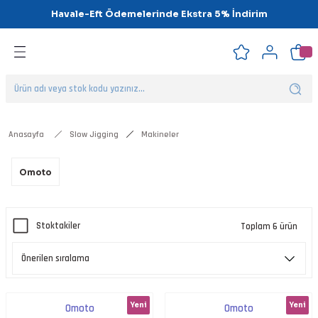
Havale-Eft Ödemelerinde Ekstra 5% İndirim
Geri Dön
Geri Dön
Geri Dön
Geri Dön
Geri Dön
Geri Dön
ipsler
klar
alar
Anasayfa
Slow Jigging
Makineler
nalar
Omoto
'ler
Stoktakiler
Toplam 6 ürün
Yeni
Yeni
Omoto
Omoto