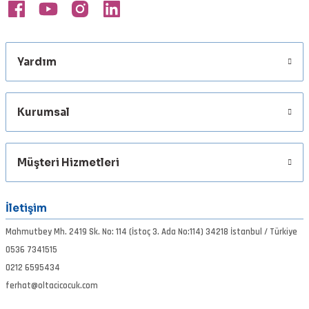
Yardım
Kurumsal
Müşteri Hizmetleri
İletişim
Mahmutbey Mh. 2419 Sk. No: 114 (İstoç 3. Ada No:114) 34218 İstanbul / Türkiye
0536 7341515
0212 6595434
ferhat@oltacicocuk.com