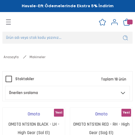
Havale-Eft Ödemelerinde Ekstra 5% İndirim
Geri Dön
Geri Dön
Geri Dön
Geri Dön
Geri Dön
Geri Dön
ipsler
klar
alar
Anasayfa
Makineler
nalar
Stoktakiler
Toplam 18 ürün
'ler
Yeni
Yeni
Omoto
Omoto
OMOTO NTS10N BLACK - LH -
OMOTO NTS10N RED - RH - High
High Gear (Sol El)
Gear (Sağ El)