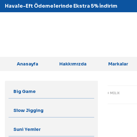
Havale-Eft Ödemelerinde Ekstra 5% İndirim
Anasayfa
Hakkımızda
Markalar
Big Game
MOLIX
Slow Jigging
Suni Yemler